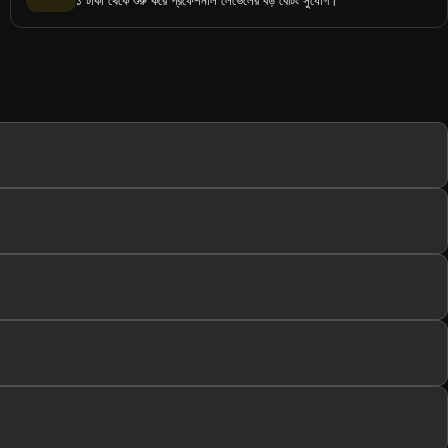
১ টাকা থেকে শুরু করে প্রফেশনাল লেভেলের বড় বেটিং সুযোগ।