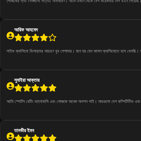
পোজকের স্লট গেমগুলো সত্যিই অসাধারণ। আমি এখান থেকে বেশ কয়েকবার বিগ উইন পেয়েছি। পেম
আরিফ আহমেদ
লাইভ ক্যাসিনো ডিলারদের আচরণ খুব পেশাদার। মনে হয় যেন আসল ক্যাসিনোতে বসে খেলছি। অ
সুমাইয়া আক্তার
আমি স্পোর্টস বেটিং ভালোবাসি এবং পোজকে অনেক অপশন পাই। অডগুলো বেশ কম্পিটিটিভ এবং 
তানভীর ইমন