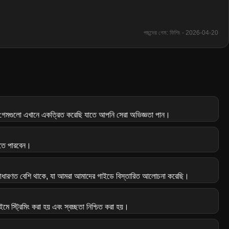
পছন্দের গেম: ফিশিং - 2026-04-20
ের গেমগুলো এখানে একত্রিত করেছি যাতে আপনি সেরা অভিজ্ঞতা পান।
েলতে পারবেন।
াধারণত বেশি থাকে, যা আমরা আমাদের গাইডে বিস্তারিত আলোচনা করেছি।
স্ট্রিমিং করা হয় এবং স্বচ্ছতা নিশ্চিত করা হয়।