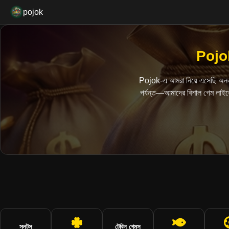
pojok
Pojok 
Pojok-এ আমরা নিয়ে এসেছি অনলাইন
পর্যন্ত—আমাদের বিশাল গেম লাইব্
স্লটস
টেবিল গেমস