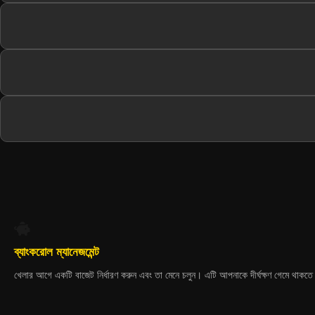
ব্যাংকরোল ম্যানেজমেন্ট
খেলার আগে একটি বাজেট নির্ধারণ করুন এবং তা মেনে চলুন। এটি আপনাকে দীর্ঘক্ষণ গেমে থাকতে