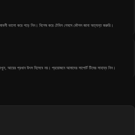
য়মাবলী ভালো করে পড়ে নিন। বিশেষ করে টেবিল গেমসে কৌশল জানা অত্যন্ত জরুরি।
দেখুন, আয়ের প্রধান উৎস হিসেবে নয়। প্রয়োজনে আমাদের সাপোর্ট টিমের সাহায্য নিন।