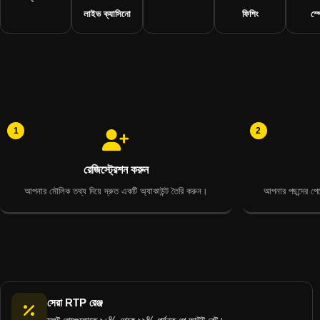
লাইভ ক্যাসিনো
ফিশিং
স্প
1
2
রেজিস্ট্রেশন করুন
আপনার মৌলিক তথ্য দিয়ে দ্রুত একটি অ্যাকাউন্ট তৈরি করুন।
আপনার পছন্দের পেম
সেরা RTP রেঞ্জ