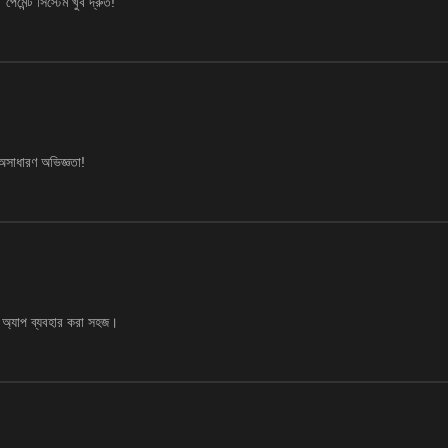
েন্ট সিস্টেম খুব দ্রুত!
সাধারণ অভিজ্ঞতা!
অ্যাপ ব্যবহার করা সহজ।