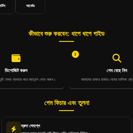
োর্টস
আর্কেড
কীভাবে শুরু করবেন: ধাপে ধাপে গাইড
3
ডিপোজিট করুন
গেম বেছে নিন
েন্ট মেথড ব্যবহার করে ব্যালেন্স লোড করুন।
আমাদের হাজার হাজার গেমের তালিকা থেকে 
গেম ফিচার এবং তুলনা
দ্রুত গেমপ্লে