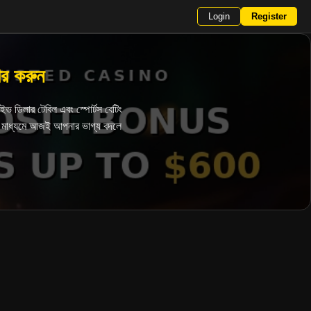
Login
Register
ার করুন
 ডিলার টেবিল এবং স্পোর্টস বেটিং
ের মাধ্যমে আজই আপনার ভাগ্য বদলে