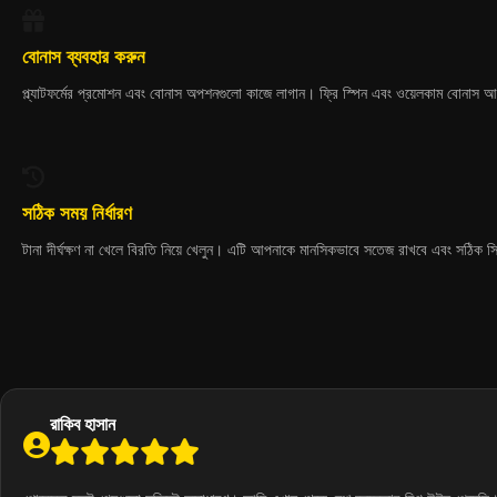
বোনাস ব্যবহার করুন
প্ল্যাটফর্মের প্রমোশন এবং বোনাস অপশনগুলো কাজে লাগান। ফ্রি স্পিন এবং ওয়েলকাম বোনাস আ
সঠিক সময় নির্ধারণ
টানা দীর্ঘক্ষণ না খেলে বিরতি নিয়ে খেলুন। এটি আপনাকে মানসিকভাবে সতেজ রাখবে এবং সঠিক সি
রাকিব হাসান