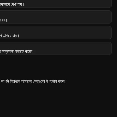
াদাভাবে দেখা যায়।
ারবেন।
াপে এগিয়ে যান।
 সম্ভাবনা বাড়াতে পারেন।
চাই আপনি নিরাপদে আমাদের সেবাগুলো উপভোগ করুন।