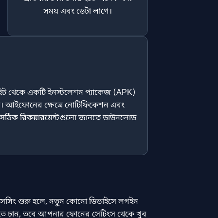
সময় এবং ডেটা লাগে।
র সাইট থেকে একটি ইনস্টলেশন প্যাকেজ (APK)
রেন। আইফোনের ক্ষেত্রে নোটিফিকেশন এবং
ন্য সঠিক রিকয়ারমেন্টগুলো জানতে ডাউনলোড
রসেসিং শুরু হলে, নতুন কোনো ডিভাইসে লগইন
রতে চান, তবে আপনার ফোনের সেটিংস থেকে খুব