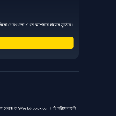
ক্যাসিনো গেমগুলো এখন আপনার হাতের মুঠোয়।
ের সাথে খেলুন। © ২০২৬ bd-pojok.com। এই পরিষেবাগুলি