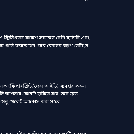
ট্রিমিংয়ের কারণে সবচেয়ে বেশি ব্যাটারি এবং
েজ খালি করতে চান, তবে ফোনের অ্যাপ সেটিংস
ক (ফিঙ্গারপ্রিন্ট/ফেস আইডি) ব্যবহার করুন।
ি আপনার ফোনটি হারিয়ে যায়, তবে দ্রুত
নু থেকেই অ্যাক্সেস করা সম্ভব।