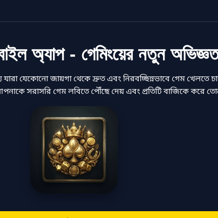
ইল অ্যাপ - গেমিংয়ের নতুন অভিজ্ঞত
য যারা যেকোনো জায়গা থেকে দ্রুত এবং নিরবচ্ছিন্নভাবে গেম খেলতে 
যা আপনাকে সরাসরি গেম লবিতে পৌঁছে দেয় এবং প্রতিটি বাজিকে করে 