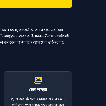
রে। এর মানে হলো, আপনি আপনার ফোনের হোম
টি অ্যান্ড্রয়েড এবং আইফোন—উভয় ডিভাইসেই
নস্টল করবেন তা জানতে আমাদের
ডাউনলোড
ডেটা সাশ্রয়
ক্যাশ করা ইমেজ ব্যবহার করার ফলে
প্রতিবার গেম লোড হতে অনেক কম