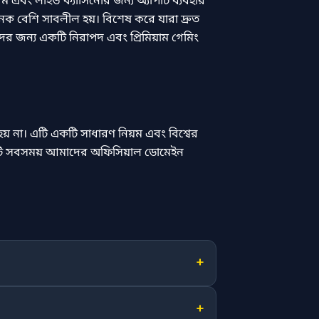
গেম এবং লাইভ ক্যাসিনোর জন্য অ্যাপটি ব্যবহার
েক বেশি সাবলীল হয়। বিশেষ করে যারা দ্রুত
দের জন্য একটি নিরাপদ এবং প্রিমিয়াম গেমিং
 হয় না। এটি একটি সাধারণ নিয়ম এবং বিশ্বের
লো—এটি সবসময় আমাদের অফিসিয়াল ডোমেইন