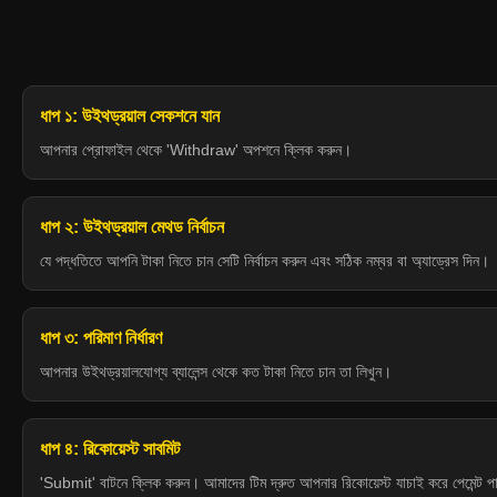
ধাপ ১: উইথড্রয়াল সেকশনে যান
আপনার প্রোফাইল থেকে 'Withdraw' অপশনে ক্লিক করুন।
ধাপ ২: উইথড্রয়াল মেথড নির্বাচন
যে পদ্ধতিতে আপনি টাকা নিতে চান সেটি নির্বাচন করুন এবং সঠিক নম্বর বা অ্যাড্রেস দিন।
ধাপ ৩: পরিমাণ নির্ধারণ
আপনার উইথড্রয়ালযোগ্য ব্যালেন্স থেকে কত টাকা নিতে চান তা লিখুন।
ধাপ ৪: রিকোয়েস্ট সাবমিট
'Submit' বাটনে ক্লিক করুন। আমাদের টিম দ্রুত আপনার রিকোয়েস্ট যাচাই করে পেমেন্ট প