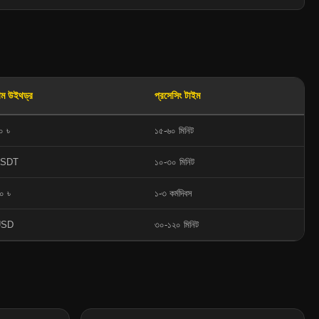
াম উইথড্র
প্রসেসিং টাইম
০ ৳
১৫-৬০ মিনিট
USDT
১০-৩০ মিনিট
০ ৳
১-৩ কর্মদিবস
USD
৩০-১২০ মিনিট