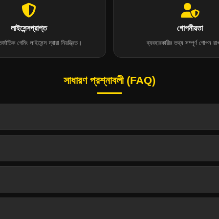
লাইসেন্সপ্রাপ্ত
গোপনীয়তা
জাতিক গেমিং লাইসেন্স দ্বারা নিয়ন্ত্রিত।
ব্যবহারকারীর তথ্য সম্পূর্ণ গোপন রা
সাধারণ প্রশ্নাবলী (FAQ)