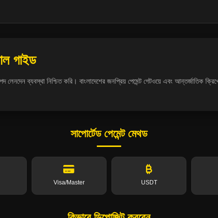
াল গাইড
দেন ব্যবস্থা নিশ্চিত করি। বাংলাদেশের জনপ্রিয় পেমেন্ট গেটওয়ে এবং আন্তর্জাতিক ক্রিপ
সাপোর্টেড পেমেন্ট মেথড
Visa/Master
USDT
কিভাবে ডিপোজিট করবেন