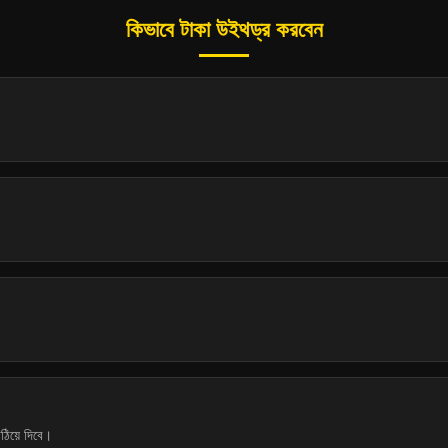
কিভাবে টাকা উইথড্র করবেন
াঠিয়ে দিবে।