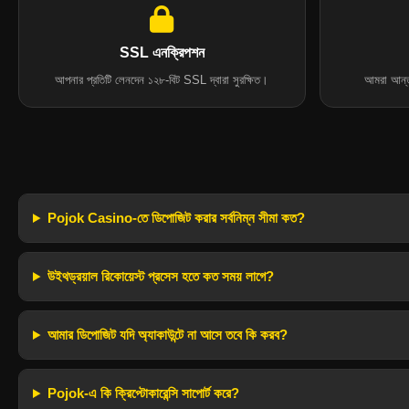
SSL এনক্রিপশন
আপনার প্রতিটি লেনদেন ১২৮-বিট SSL দ্বারা সুরক্ষিত।
আমরা আন্তর্
Pojok Casino-তে ডিপোজিট করার সর্বনিম্ন সীমা কত?
উইথড্রয়াল রিকোয়েস্ট প্রসেস হতে কত সময় লাগে?
আমার ডিপোজিট যদি অ্যাকাউন্টে না আসে তবে কি করব?
Pojok-এ কি ক্রিপ্টোকারেন্সি সাপোর্ট করে?