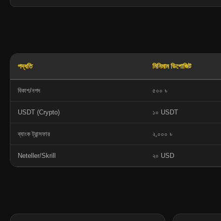
পদ্ধতি
মিনিমাম ডিপোজিট
বিকাশ/নগদ
৫০০ ৳
USDT (Crypto)
১০ USDT
ব্যাংক ট্রান্সফার
২,০০০ ৳
Neteller/Skrill
২০ USD