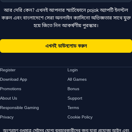
আর দেরি কেন? এখনই আপনার স্মার্টফোনে pojok অ্যাপটি ইনস্টল
করুন এবং বাংলাদেশে সেরা অনলাইন ক্যাসিনো অভিজ্ঞতার সাথে যুক্ত
হয়ে জিতে নিন আকর্ষণীয় পুরস্কার।
এখনই ডাউনলোড করুন
Register
Login
Download App
All Games
Promotions
Bonus
About Us
Support
Responsible Gaming
Terms
Privacy
Cookie Policy
অংশগ্রহণ শুধুমাত্র সেইসব যোগ্য ব্যবহারকারীদের জন্য যারা প্রযোজ্য আইন এবং