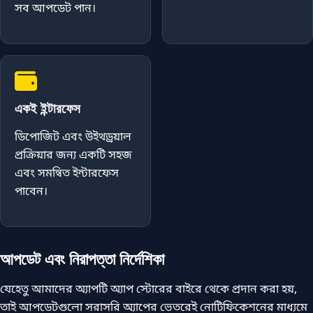
সব আপডেট পান।
একই ইন্টারফেস
ডিপোজিট এবং উইথড্রয়াল
প্রক্রিয়ার জন্য একটি সহজ
এবং সমন্বিত ইন্টারফেস
পাবেন।
আপডেট এবং নিরাপত্তা নির্দেশিকা
যেহেতু আমাদের অ্যাপটি অ্যাপ স্টোরের বাইরে থেকে প্রদান করা হয়,
তাই আপডেটগুলো সরাসরি অ্যাপের ভেতরেই নোটিফিকেশনের মাধ্যমে