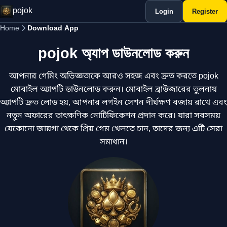
pojok
Login
Register
Home
Download App
pojok অ্যাপ ডাউনলোড করুন
আপনার গেমিং অভিজ্ঞতাকে আরও সহজ এবং দ্রুত করতে pojok
মোবাইল অ্যাপটি ডাউনলোড করুন। মোবাইল ব্রাউজারের তুলনায়
অ্যাপটি দ্রুত লোড হয়, আপনার লগইন সেশন দীর্ঘক্ষণ বজায় রাখে এবং
নতুন অফারের তাৎক্ষণিক নোটিফিকেশন প্রদান করে। যারা সবসময়
যেকোনো জায়গা থেকে প্রিয় গেম খেলতে চান, তাদের জন্য এটি সেরা
সমাধান।