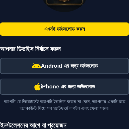
এখনই ডাউনলোড করুন
আপনার ডিভাইস নির্বাচন করুন
Android এর জন্য ডাউনলোড
iPhone এর জন্য ডাউনলোড
আপনি যে ডিভাইসেই অ্যাপটি ইনস্টল করুন না কেন, আপনার একটি মাত্র
অ্যাকাউন্ট দিয়ে সব প্ল্যাটফর্মে লগইন এবং খেলা সম্ভব।
ইনস্টলেশনের আগে যা প্রয়োজন