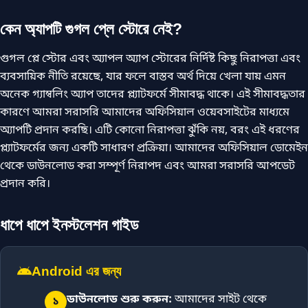
কেন অ্যাপটি গুগল প্লে স্টোরে নেই?
গুগল প্লে স্টোর এবং অ্যাপল অ্যাপ স্টোরের নির্দিষ্ট কিছু নিরাপত্তা এবং
ব্যবসায়িক নীতি রয়েছে, যার ফলে বাস্তব অর্থ দিয়ে খেলা যায় এমন
অনেক গ্যাম্বলিং অ্যাপ তাদের প্ল্যাটফর্মে সীমাবদ্ধ থাকে। এই সীমাবদ্ধতার
কারণে আমরা সরাসরি আমাদের অফিসিয়াল ওয়েবসাইটের মাধ্যমে
অ্যাপটি প্রদান করছি। এটি কোনো নিরাপত্তা ঝুঁকি নয়, বরং এই ধরণের
প্ল্যাটফর্মের জন্য একটি সাধারণ প্রক্রিয়া। আমাদের অফিসিয়াল ডোমেইন
থেকে ডাউনলোড করা সম্পূর্ণ নিরাপদ এবং আমরা সরাসরি আপডেট
প্রদান করি।
ধাপে ধাপে ইনস্টলেশন গাইড
Android এর জন্য
ডাউনলোড শুরু করুন:
আমাদের সাইট থেকে
১