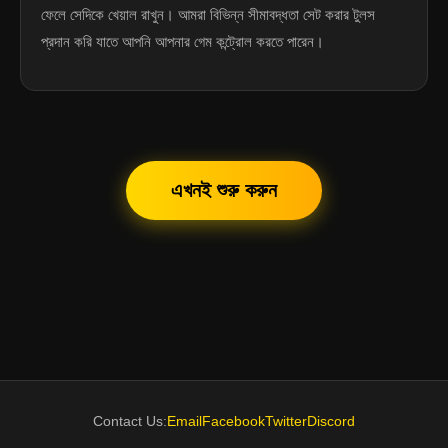
ফেলে সেদিকে খেয়াল রাখুন। আমরা বিভিন্ন সীমাবদ্ধতা সেট করার টুলস
প্রদান করি যাতে আপনি আপনার গেম কন্ট্রোল করতে পারেন।
এখনই শুরু করুন
Contact Us:
Email
Facebook
Twitter
Discord