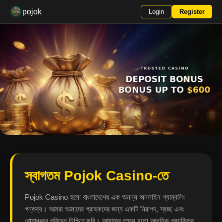
pojok
Login
Register
স্বাগতম Pojok Casino-তে
Pojok Casino হলো বাংলাদেশের এক অনন্য অনলাইন গ্যাম্বলিং
গন্তব্য। আমরা আমাদের গ্রাহকদের জন্য একটি নিরাপদ, স্বচ্ছ এবং
রোমাঞ্চকর পরিবেশ নিশ্চিত করি। আমাদের লক্ষ্য হলো আধুনিক প্রযুক্তির