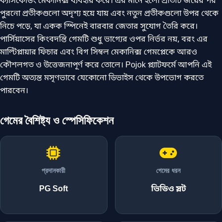
ক্যাসকেডিং মেকানিক্স ব্যবহার করে। এর মানে হলো প্রতিটি জয়ের পর
পুরনো প্রতীকগুলো অদৃশ্য হয়ে যায় এবং নতুন প্রতীকগুলো উপর থেকে
নিচে পড়ে, যা একক স্পিনেই বারবার জেতার সুযোগ তৈরি করে।
পার্সিয়াসের কিংবদন্তি গেমটি শুধু ভাগ্যের ওপর নির্ভর নয়, বরং এর
মাল্টিপ্লায়ার ফিচার এবং বিগ সিম্বল মেকানিক্স গেমপ্লেকে আরও
কৌশলগত ও উত্তেজনাপূর্ণ করে তোলে। Pojok প্ল্যাটফর্মে আপনি এই
গেমটি অত্যন্ত মসৃণভাবে যেকোনো ডিভাইস থেকে উপভোগ করতে
পারবেন।
গেমের বৈশিষ্ট্য ও স্পেসিফিকেশন
প্রদানকারী
গেমের ধরন
PG Soft
ভিডিও স্লট