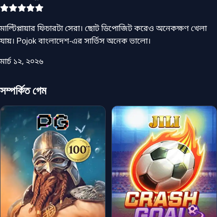
মাল্টিপ্লায়ার ফিচারটা সেরা। ছোট ডিপোজিট করেও অনেকক্ষণ খেলা
যায়। Pojok বাংলাদেশ-এর সার্ভিস অনেক ভালো।
মার্চ ১২, ২০২৬
সম্পর্কিত গেম