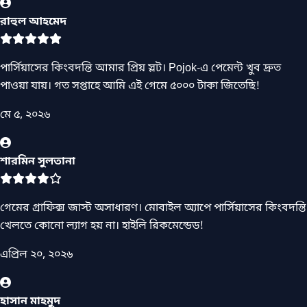
রাহুল আহমেদ
পার্সিয়াসের কিংবদন্তি আমার প্রিয় স্লট। Pojok-এ পেমেন্ট খুব দ্রুত
পাওয়া যায়। গত সপ্তাহে আমি এই গেমে ৫০০০ টাকা জিতেছি!
মে ৫, ২০২৬
শারমিন সুলতানা
গেমের গ্রাফিক্স জাস্ট অসাধারণ। মোবাইল অ্যাপে পার্সিয়াসের কিংবদন্তি
খেলতে কোনো ল্যাগ হয় না। হাইলি রিকমেন্ডেড!
এপ্রিল ২০, ২০২৬
হাসান মাহমুদ