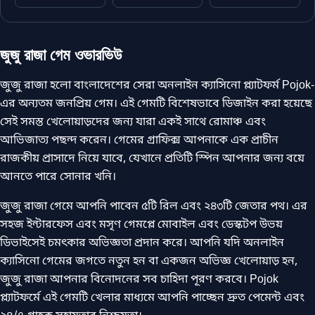
জুজু রাজা গেম ওভারভিউ
জুজু রাজা হলো বাংলাদেশের সেরা অনলাইন ক্যাসিনো প্ল্যাটফর্ম Pojok-
এর অন্যতম জনপ্রিয় গেম। এই গেমটি বিশেষভাবে ডিজাইন করা হয়েছে
সেই সমস্ত খেলোয়াড়দের জন্য যারা একই সাথে রোমাঞ্চ এবং
আভিজাত্য পছন্দ করেন। গেমের গ্রাফিক্স আপনাকে এক প্রাচীন
রাজকীয় প্রাসাদে নিয়ে যাবে, যেখানে প্রতিটি স্পিন আপনার জন্য বয়ে
আনতে পারে সোনার খনি।
জুজু রাজা গেমে আপনি পাবেন ৫টি রিল এবং ২৪৩টি জেতার পথ। এর
সহজ ইন্টারফেস এবং মসৃণ গেমপ্লে মোবাইল এবং ডেস্কটপ উভয়
ডিভাইসেই চমৎকার অভিজ্ঞতা প্রদান করে। আপনি যদি অনলাইন
ক্যাসিনো গেমের জগতে নতুন হন বা একজন অভিজ্ঞ খেলোয়াড় হন,
জুজু রাজা আপনার বিনোদনের সব চাহিদা পূরণ করবে। Pojok
প্ল্যাটফর্মে এই গেমটি খেলার মাধ্যমে আপনি পাচ্ছেন দ্রুত পেমেন্ট এবং