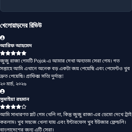
খেলোয়াড়দের রিভিউ
আরিফ আহমেদ
জুজু রাজা গেমটি Pojok-এ আমার দেখা অন্যতম সেরা গেম। গত
সপ্তাহে আমি এখানে অনেক বড় একটা জয় পেয়েছি এবং পেমেন্টও খুব
দ্রুত পেয়েছি। গ্রাফিক্স সত্যি দুর্দান্ত!
২০ মার্চ, ২০২৬
সুমাইয়া রহমান
আমি সাধারণত স্লট গেম খেলি না, কিন্তু জুজু রাজা-এর ডেমো দেখে ট্রাই
করলাম। খুব সহজে খেলা যায় এবং ইন্টারফেস খুব ইউজার ফ্রেন্ডলি।
বাংলাদেশের জন্য এটি সেরা।