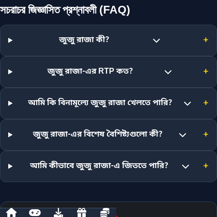
সচরাচর জিজ্ঞাসিত প্রশ্নাবলী (FAQ)
জুজু রাজা কী?
জুজু রাজা-এর RTP কত?
আমি কি বিনামূল্যে জুজু রাজা খেলতে পারি?
জুজু রাজা-এর বিশেষ বৈশিষ্ট্যগুলো কী?
আমি কীভাবে জুজু রাজা-এ জিততে পারি?