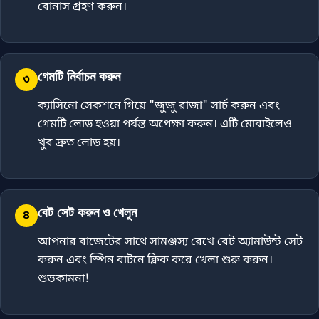
বোনাস গ্রহণ করুন।
গেমটি নির্বাচন করুন
৩
ক্যাসিনো সেকশনে গিয়ে "জুজু রাজা" সার্চ করুন এবং
গেমটি লোড হওয়া পর্যন্ত অপেক্ষা করুন। এটি মোবাইলেও
খুব দ্রুত লোড হয়।
বেট সেট করুন ও খেলুন
৪
আপনার বাজেটের সাথে সামঞ্জস্য রেখে বেট অ্যামাউন্ট সেট
করুন এবং স্পিন বাটনে ক্লিক করে খেলা শুরু করুন।
শুভকামনা!