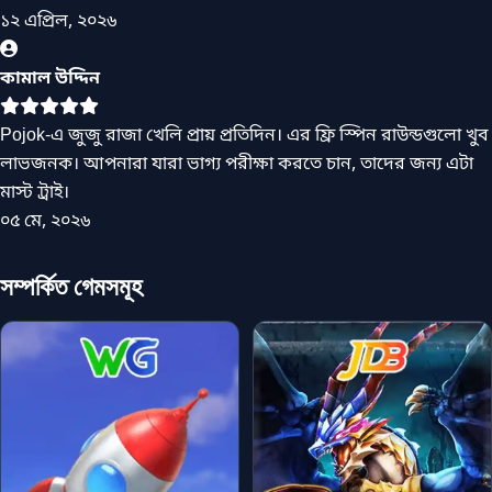
১২ এপ্রিল, ২০২৬
কামাল উদ্দিন
Pojok-এ জুজু রাজা খেলি প্রায় প্রতিদিন। এর ফ্রি স্পিন রাউন্ডগুলো খুব
লাভজনক। আপনারা যারা ভাগ্য পরীক্ষা করতে চান, তাদের জন্য এটা
মাস্ট ট্রাই।
০৫ মে, ২০২৬
সম্পর্কিত গেমসমূহ