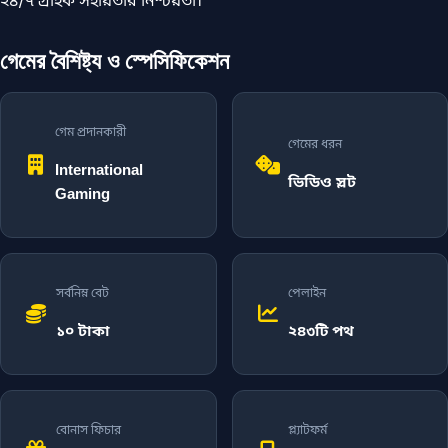
২৪/৭ গ্রাহক সহায়তার নিশ্চয়তা।
গেমের বৈশিষ্ট্য ও স্পেসিফিকেশন
গেম প্রদানকারী
গেমের ধরন
International
ভিডিও স্লট
Gaming
সর্বনিম্ন বেট
পেলাইন
১০ টাকা
২৪৩টি পথ
বোনাস ফিচার
প্ল্যাটফর্ম